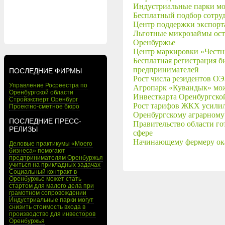
Индустриальные парки мог
Бесплатный подбор сотру
Центр поддержки экспорт
Льготные микрозаймы ост
Оренбуржье
Центр маркировки «Честн
Бесплатная регистрация б
предпринимателей
ПОСЛЕДНИЕ ФИРМЫ
Рост числа резидентов О
Управление Росреестра по
Агропарк «Кувандык» мож
Оренбургской области
Инвесткарта Оренбургской
Стройэксперт Оренбург
Рост тарифов ЖКХ усилил
Проектно-сметное бюро
Оренбургскому аграрному
ПОСЛЕДНИЕ ПРЕСС-
Правительство области го
РЕЛИЗЫ
сфере
Начинающему фермеру ока
Деловые практикумы «Моего
бизнеса» помогают
предпринимателям Оренбуржья
учиться на прикладных задачах
Социальный контракт в
Оренбуржье может стать
стартом для малого дела при
грамотном сопровождении
Индустриальные парки могут
снизить стоимость входа в
производство для инвесторов
Оренбуржья