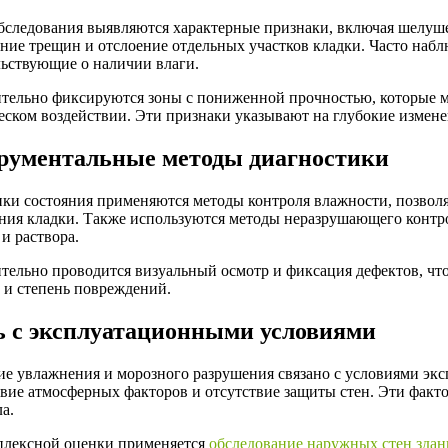
обследования выявляются характерные признаки, включая шелуш
ание трещин и отслоение отдельных участков кладки. Часто наб
льствующие о наличии влаги.
тельно фиксируются зоны с пониженной прочностью, которые м
еском воздействии. Эти признаки указывают на глубокие измене
рументальные методы диагностики
нки состояния применяются методы контроля влажности, позвол
ния кладки. Также используются методы неразрушающего контр
и раствора.
тельно проводится визуальный осмотр и фиксация дефектов, что
 и степень повреждений.
ь с эксплуатационными условиями
ие увлажнения и морозного разрушения связано с условиями экс
твие атмосферных факторов и отсутствие защиты стен. Эти факт
а.
плексной оценки применяется
обследование наружных стен зда