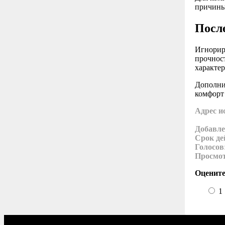
причины
Посл
Игнорир
прочнос
характер
Дополни
комфорт
Адрес и
Добавле
Срок де
Голосов
Просмо
Оцените
1