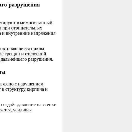
ого разрушения
рмируют взаимосвязанный
 а при отрицательных
а и внутренние напряжения.
 Повторяющиеся циклы
ие трещин и отслоений.
я дальнейшего разрушения.
та
связано с нарушением
 в структуру кирпича и
 создаёт давление на стенки
яется, усиливая