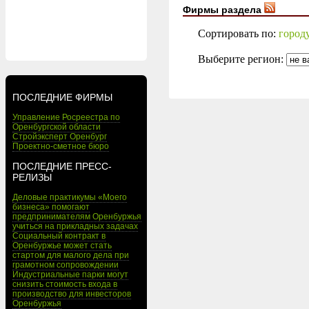
Фирмы раздела
Сортировать по:
город
Выберите регион:
ПОСЛЕДНИЕ ФИРМЫ
Управление Росреестра по
Оренбургской области
Стройэксперт Оренбург
Проектно-сметное бюро
ПОСЛЕДНИЕ ПРЕСС-
РЕЛИЗЫ
Деловые практикумы «Моего
бизнеса» помогают
предпринимателям Оренбуржья
учиться на прикладных задачах
Социальный контракт в
Оренбуржье может стать
стартом для малого дела при
грамотном сопровождении
Индустриальные парки могут
снизить стоимость входа в
производство для инвесторов
Оренбуржья