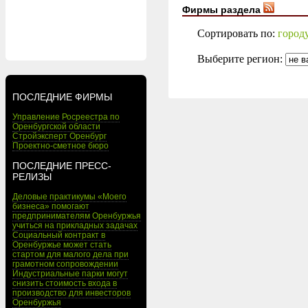
Фирмы раздела
Сортировать по:
город
Выберите регион:
ПОСЛЕДНИЕ ФИРМЫ
Управление Росреестра по
Оренбургской области
Стройэксперт Оренбург
Проектно-сметное бюро
ПОСЛЕДНИЕ ПРЕСС-
РЕЛИЗЫ
Деловые практикумы «Моего
бизнеса» помогают
предпринимателям Оренбуржья
учиться на прикладных задачах
Социальный контракт в
Оренбуржье может стать
стартом для малого дела при
грамотном сопровождении
Индустриальные парки могут
снизить стоимость входа в
производство для инвесторов
Оренбуржья