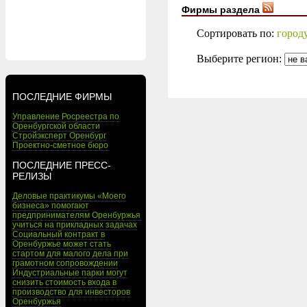
Фирмы раздела
Сортировать по:
город
Выберите регион:
ПОСЛЕДНИЕ ФИРМЫ
Управление Росреестра по
Оренбургской области
Стройэксперт Оренбург
Проектно-сметное бюро
ПОСЛЕДНИЕ ПРЕСС-
РЕЛИЗЫ
Деловые практикумы «Моего
бизнеса» помогают
предпринимателям Оренбуржья
учиться на прикладных задачах
Социальный контракт в
Оренбуржье может стать
стартом для малого дела при
грамотном сопровождении
Индустриальные парки могут
снизить стоимость входа в
производство для инвесторов
Оренбуржья