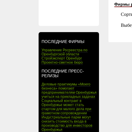
Фирмы 
Сорт
Выбе
ПОСЛЕДНИЕ ФИРМЫ
Управление Росреестра по
Оренбургской области
Стройэксперт Оренбург
Проектно-сметное бюро
ПОСЛЕДНИЕ ПРЕСС-
РЕЛИЗЫ
Деловые практикумы «Моего
бизнеса» помогают
предпринимателям Оренбуржья
учиться на прикладных задачах
Социальный контракт в
Оренбуржье может стать
стартом для малого дела при
грамотном сопровождении
Индустриальные парки могут
снизить стоимость входа в
производство для инвесторов
Оренбуржья