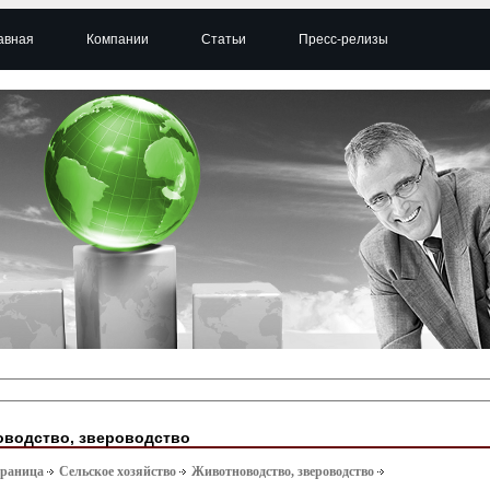
авная
Компании
Статьи
Пресс-релизы
водство, звероводство
траница
Сельское хозяйство
Животноводство, звероводство