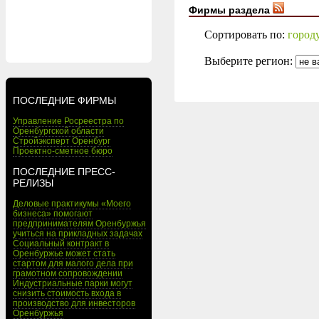
Фирмы раздела
Сортировать по:
город
Выберите регион:
ПОСЛЕДНИЕ ФИРМЫ
Управление Росреестра по
Оренбургской области
Стройэксперт Оренбург
Проектно-сметное бюро
ПОСЛЕДНИЕ ПРЕСС-
РЕЛИЗЫ
Деловые практикумы «Моего
бизнеса» помогают
предпринимателям Оренбуржья
учиться на прикладных задачах
Социальный контракт в
Оренбуржье может стать
стартом для малого дела при
грамотном сопровождении
Индустриальные парки могут
снизить стоимость входа в
производство для инвесторов
Оренбуржья